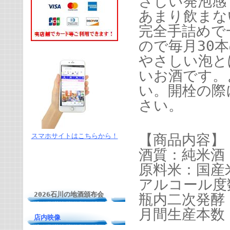
さしい発泡感
あまり飲まな
完全手詰めで
ので毎月30
やさしい泡と
いお酒です。
い。開栓の際
さい。
【商品内容】
スマホサイトはこちらから！
酒質：純米酒
原料米：国産
アルコール度
2026石川の地酒頒布会
瓶内二次発酵
月間生産本数
店内映像