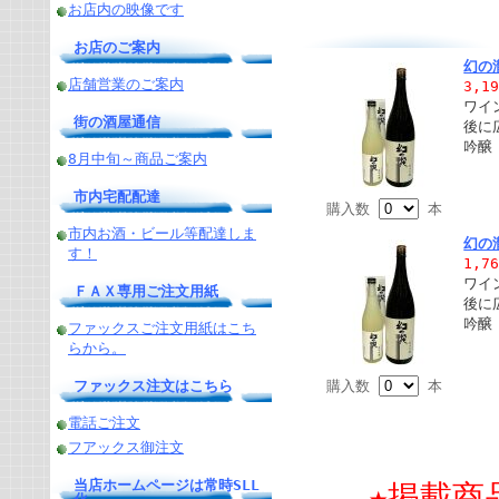
お店内の映像です
お店のご案内
幻の
店舗営業のご案内
3,1
ワイ
街の酒屋通信
後に
吟醸
8月中旬～商品ご案内
市内宅配配達
購入数
本
市内お酒・ビール等配達しま
幻の
す！
1,7
ワイ
ＦＡＸ専用ご注文用紙
後に
吟醸
ファックスご注文用紙はこち
らから。
ファックス注文はこちら
購入数
本
電話ご注文
フアックス御注文
当店ホームページは常時SLL
★掲載商