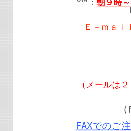
*℡：
朝９時～
Ｅ－ｍａｉ
（メールは２
(
FAXでのご