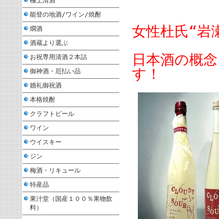
極上清酒
能登の地酒/ワイン/焼酎
女性杜氏“岩
燗酒
酒蔵より選ぶ
日本酒の概念
お祝専用清酒２本詰
す！
御神酒・厄払い品
婚礼御祝酒
本格焼酎
クラフトビール
ワイン
ウイスキー
ジン
梅酒・リキュール
特産品
果汁堂（国産１００％果物飲
料）