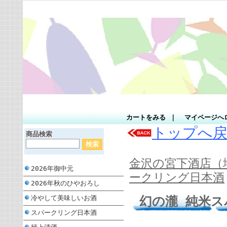
カートをみる
｜
マイページへ
トップへ
商品検索
金沢の宮下酒店（
2026年御中元
ークリング日本酒
2026年秋のひやおろし
幻の瀧 純米
冷やして美味しいお酒
スパークリング日本酒