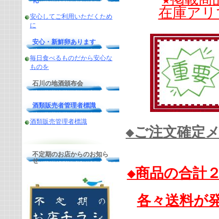
化
在庫アリ
安心してご利用いただくため
に
安心・新鮮卵あります
毎日食べるものだから安心な
ものを
石川の地酒頒布会
酒類販売者管理者標識
酒類販売管理者標識
◆ご注文確定
不定期のお店からのお知ら
せ
◆商品の合計
各々送料が