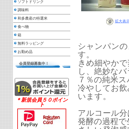
ソフトドリンク
調味料
和多農産の特選米
拡大表
食べ物
箱
無料ラッピング
シャンパンの
お勤め品
す。
きめ細やかで
会員登録募集中！
し、絶妙なバ
７％の純米ス
冷やしてお飲
います。
＊新規会員５０ポイン
ト
アルコール分
発酵の過程で