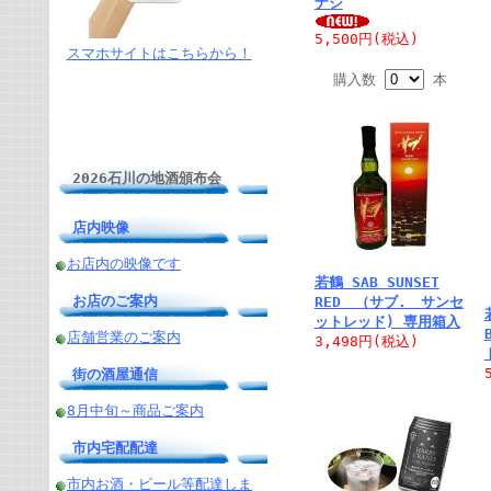
ナシ
5,500円
(税込)
スマホサイトはこちらから！
購入数
本
2026石川の地酒頒布会
店内映像
お店内の映像です
若鶴 SAB SUNSET
お店のご案内
RED （サブ. サンセ
ットレッド) 専用箱入
店舗営業のご案内
3,498円
(税込)
街の酒屋通信
8月中旬～商品ご案内
市内宅配配達
市内お酒・ビール等配達しま