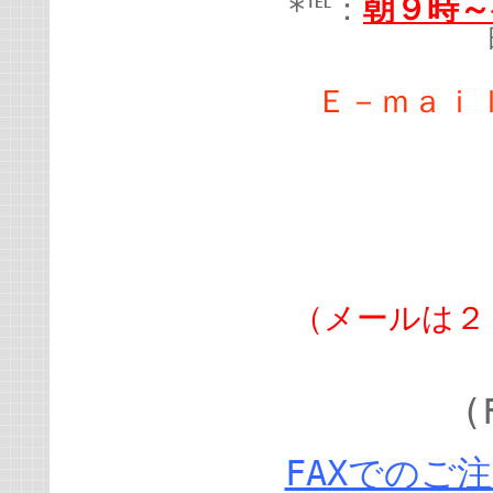
*℡：
朝９時～
Ｅ－ｍａｉ
（メールは２
(
FAXでのご