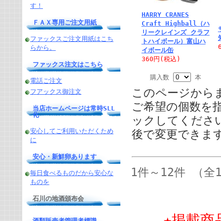
す！
HARRY CRANES
ＦＡＸ専用ご注文用紙
Craft Highball（ハ
リークレインズ クラフ
ファックスご注文用紙はこち
トハイボール）富山ハ
らから。
イボール缶
360円
(税込)
ファックス注文はこちら
購入数
本
電話ご注文
このページから
フアックス御注文
ご希望の個数を
当店ホームページは常時SLL
化
ックしてくださ
安心してご利用いただくため
後で変更できま
に
安心・新鮮卵あります
1件～12件 （全
毎日食べるものだから安心な
ものを
石川の地酒頒布会
★掲載商
酒類販売者管理者標識