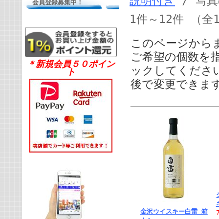
説明付き
/ 写
会員登録募集中！
1件～12件 （全
このページから
ご希望の個数を
＊新規会員５０ポイン
ックしてくださ
ト
後で変更できま
金沢ウイスキー白雷 箱