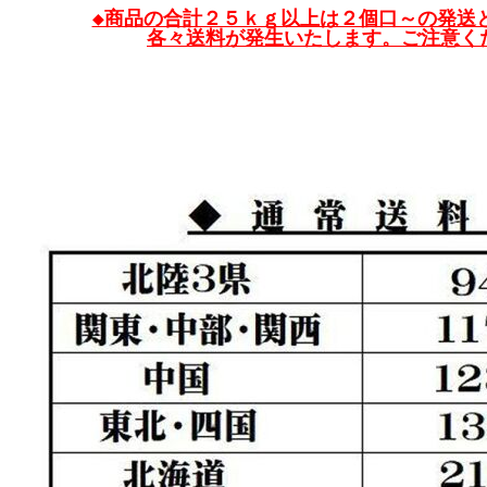
◆商品の合計２５ｋｇ以上は２個口～の発送
各々送料が発生いたします。ご注意く