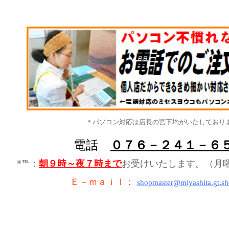
＊パソコン対応は店長の宮下均がいたしており
電話
０７６－２４１－６
*℡：
朝９時～夜７時まで
お受けいたします。（月
Ｅ－ｍａｉｌ：
shopmaster@miyashita.gt.sh