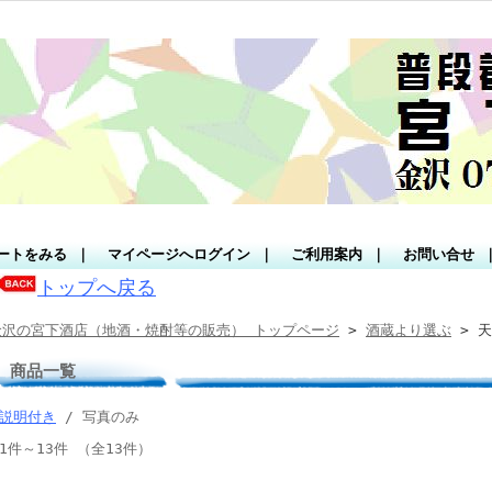
ートをみる
｜
マイページへログイン
｜
ご利用案内
｜
お問い合せ
トップへ戻る
金沢の宮下酒店（地酒・焼酎等の販売） トップページ
>
酒蔵より選ぶ
> 
商品一覧
説明付き
/ 写真のみ
1件～13件 （全13件）