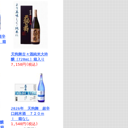
超辛
 箱
天狗舞古々酒純米大吟
醸［720mL］箱入り
7,150円
(税込)
2026年 天狗舞 超辛
口純米酒 ７２０ｍ
ｌ 箱なし
醸
1,540円
(税込)
粧箱