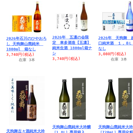
2026年 五凛の会限
2026年 天狗舞 
2026年石川のひやおろ
定 車多酒造【五凛】
口純米酒 １，８L
し 天狗舞山廃純米
純米生酒 1800ml箱ナ
なし
1800ml 箱なし
シ
3,080円
(税込)
3,740円
(税込)
3,740円
(税込)
在庫 3本
在庫 3本
天狗舞山廃純米大吟醸
天狗舞山廃純米大吟
天狗舞古々酒純米大吟
［1.8L］専用箱入
［720mL］専用化