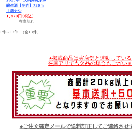
2025年 天狗舞純米吟
醸生酒【冬吟】720ｍ
ｌ箱ナシ
1,970円
(税込)
在庫切れ
1件～13件 （全13件）
★掲載商品は実店舗と連動している
在庫アリでも欠品の場合もござい
◆ご注文確定メールで送料訂正してご連絡させ