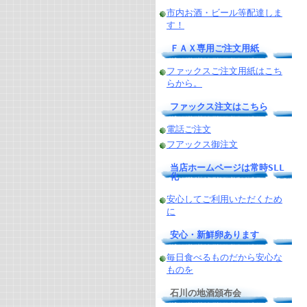
市内お酒・ビール等配達しま
す！
ＦＡＸ専用ご注文用紙
ファックスご注文用紙はこち
らから。
ファックス注文はこちら
電話ご注文
フアックス御注文
当店ホームページは常時SLL
化
安心してご利用いただくため
に
安心・新鮮卵あります
毎日食べるものだから安心な
ものを
石川の地酒頒布会