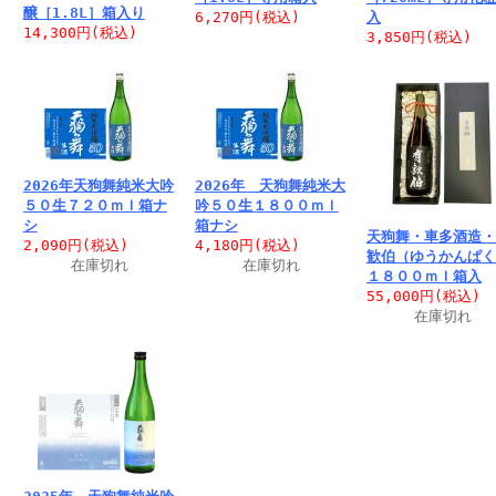
醸［1.8L］箱入り
6,270円
(税込)
入
14,300円
(税込)
3,850円
(税込)
2026年天狗舞純米大吟
2026年 天狗舞純米大
５０生７２０ｍｌ箱ナ
吟５０生１８００ｍｌ
シ
箱ナシ
天狗舞・車多酒造・
2,090円
(税込)
4,180円
(税込)
歓伯（ゆうかんぱく
在庫切れ
在庫切れ
１８００ｍｌ箱入
55,000円
(税込)
在庫切れ