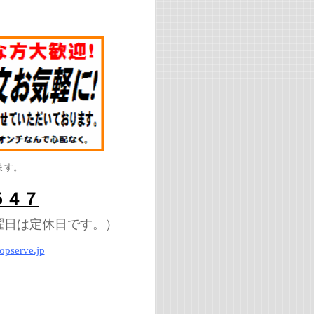
ます。
５４７
曜日は定休日です。）
opserve.jp