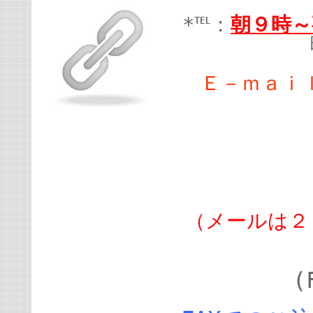
*℡：
朝９時～
Ｅ－ｍａｉ
（メールは２
(