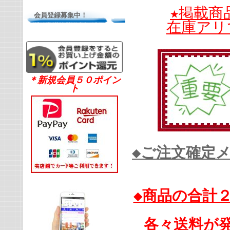
★掲載商
会員登録募集中！
在庫アリ
＊新規会員５０ポイン
ト
◆ご注文確定
◆商品の合計
各々送料が