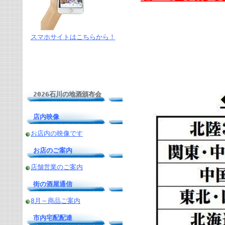
スマホサイトはこちらから！
2026石川の地酒頒布会
店内映像
お店内の映像です
お店のご案内
店舗営業のご案内
街の酒屋通信
8月～商品ご案内
市内宅配配達