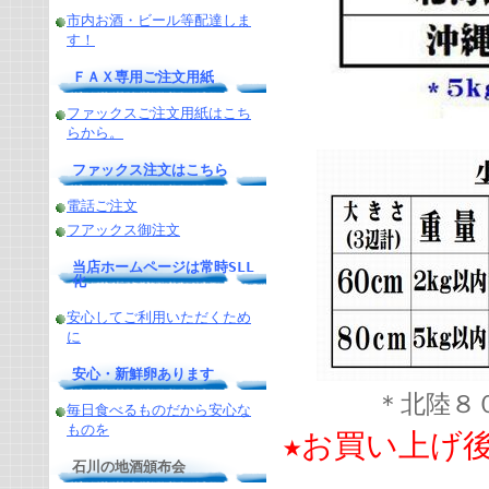
市内お酒・ビール等配達しま
す！
ＦＡＸ専用ご注文用紙
ファックスご注文用紙はこち
らから。
ファックス注文はこちら
電話ご注文
フアックス御注文
当店ホームページは常時SLL
化
安心してご利用いただくため
に
安心・新鮮卵あります
＊北陸８
毎日食べるものだから安心な
ものを
★お買い上げ
石川の地酒頒布会