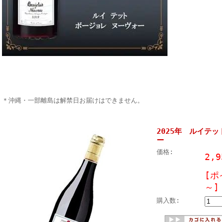
＊沖縄・一部離島は解禁日お届けはできません。
2025年 ルイテ
ー
価格:
2,
[ポ
～]
購入数: