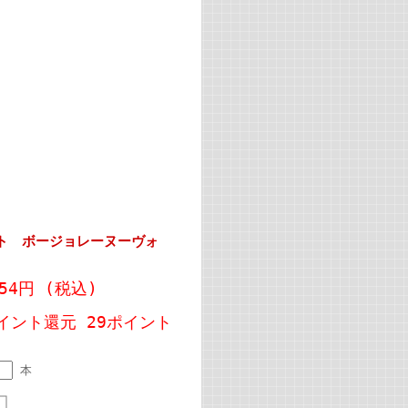
ット ボージョレーヌーヴォ
954円
(税込)
イント還元 29ポイント
本