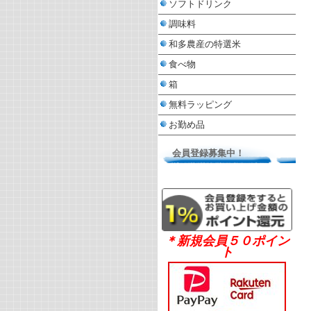
ソフトドリンク
調味料
和多農産の特選米
食べ物
箱
無料ラッピング
お勤め品
会員登録募集中！
＊新規会員５０ポイン
ト