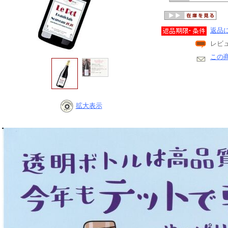
返品
レビ
この
拡大表示