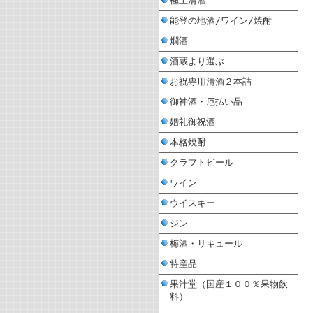
極上清酒
能登の地酒/ワイン/焼酎
燗酒
酒蔵より選ぶ
お祝専用清酒２本詰
御神酒・厄払い品
婚礼御祝酒
本格焼酎
クラフトビール
ワイン
ウイスキー
ジン
梅酒・リキュール
特産品
果汁堂（国産１００％果物飲
料）