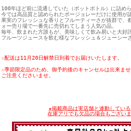
100年ほど前に流通していた（ポットボトル）に詰め
今では高品質と認められたボージョレーだけに使用が
果実のフレッシュな香りとフルーティーさが抜群で、
ォー売り場で一番先に売切れてしまう人気の品。
毎年、飲まれた方誰もが、美味しくて飲み易いと大好
フルーツジュースを飲む様なフレッシュ＆ジューシー
☆配送は11月20日解禁日到着でお届けいたします。
☆季節限定品のため、御予約後のキャンセルは出来ませ
ご注意くださいませ。
★掲載商品は実店舗と連動している
在庫アリでも欠品の場合もござい