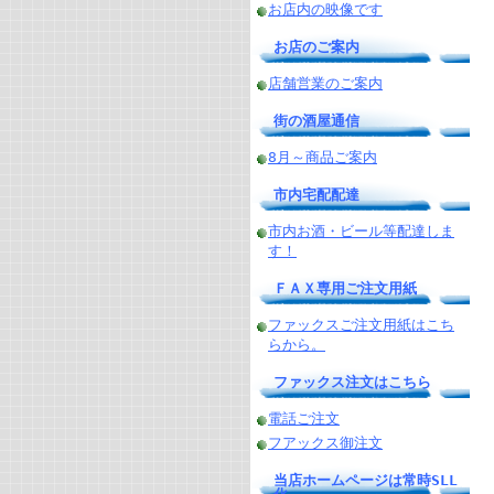
お店内の映像です
お店のご案内
店舗営業のご案内
街の酒屋通信
8月～商品ご案内
市内宅配配達
市内お酒・ビール等配達しま
す！
ＦＡＸ専用ご注文用紙
ファックスご注文用紙はこち
らから。
ファックス注文はこちら
電話ご注文
フアックス御注文
当店ホームページは常時SLL