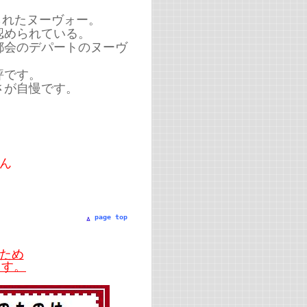
られたヌーヴォー。
認められている。
都会のデパートのヌーヴ
評です。
さが自慢です。
ん
page top
ため
ます。