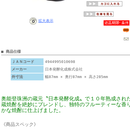
拡大表示
■ 商品仕様
ＪＡＮコード
4944995010698
メーカー
日本発酵化成株式会社
外寸法
幅87mm × 奥行87mm × 高さ285mm
奥能登珠洲の蔵元〝日本発酵化成〟で１０年熟成され
蔵焼酎を絶妙にブレンドし、独特のフルーティーな香
かな焼酎に仕上げました。
《商品スペック》