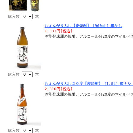
購入数
本
ちょんがりぶし【麦焼酎】［900mL］箱なし
1,333円(税込)
奥能登珠洲の焼酎。アルコール分20度のマイルド
購入数
本
ちょんがりぶし２０度【麦焼酎】［1.8L］箱ナ
2,310円(税込)
奥能登珠洲の焼酎。アルコール分20度のマイルド
購入数
本