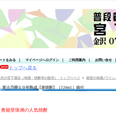
ートをみる
｜
マイページへログイン
｜
ご利用案内
｜
お問い合せ
トップへ戻る
金沢の宮下酒店（地酒・焼酎等の販売） トップページ
>
能登の地酒/ワイン
富士乃華１０年熟成【麦焼酎】［720ml］箱付
奥能登珠洲の人気焼酎