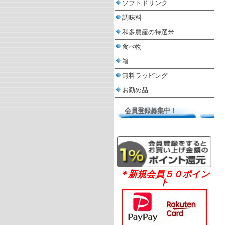
ソフトドリンク
調味料
和多農産の特選米
食べ物
箱
無料ラッピング
お勤め品
会員登録募集中！
＊新規会員５０ポイン
ト