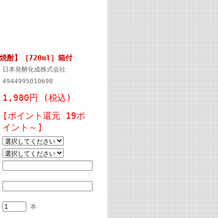
酎】［720ml］箱付
日本発酵化成株式会社
4944995010698
1,980円
(税込)
[ポイント還元 19ポ
イント～]
本