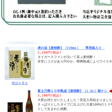
虎の涙【麦焼酎】［720mL］ 専用箱入り
3,190円(税込)
タイガースファンが泣いて喜ぶ麦焼酎！
非常にコクがあり円やか。樫樽熟成によりウイス
商品を見る
富士乃華１０年熟成【麦焼酎】［1.8L］箱ナシ
3,190円(税込)
大変お待たせいたしました！安定入荷始まりまし
さっぱりとしたタイプに仕上げた大麦100%の１
ドして生まれた焼酎。