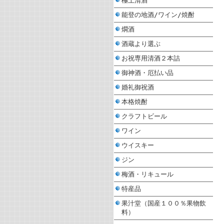
極上清酒
能登の地酒/ワイン/焼酎
燗酒
酒蔵より選ぶ
お祝専用清酒２本詰
御神酒・厄払い品
婚礼御祝酒
本格焼酎
クラフトビール
ワイン
ウイスキー
ジン
梅酒・リキュール
特産品
果汁堂（国産１００％果物飲
料）