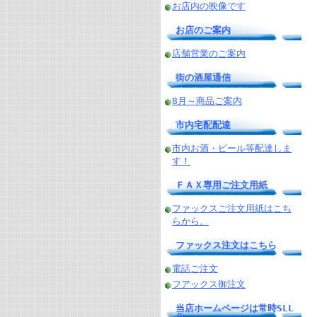
お店内の映像です
お店のご案内
店舗営業のご案内
街の酒屋通信
8月～商品ご案内
市内宅配配達
市内お酒・ビール等配達しま
す！
ＦＡＸ専用ご注文用紙
ファックスご注文用紙はこち
らから。
ファックス注文はこちら
電話ご注文
フアックス御注文
当店ホームページは常時SLL