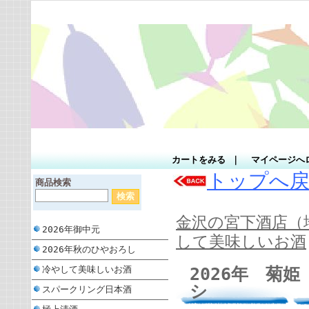
カートをみる
｜
マイページへ
トップへ
商品検索
金沢の宮下酒店（
2026年御中元
して美味しいお酒
2026年秋のひやおろし
2026年 菊
冷やして美味しいお酒
シ
スパークリング日本酒