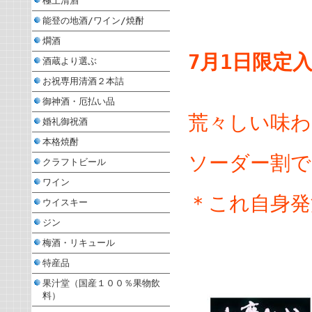
極上清酒
能登の地酒/ワイン/焼酎
燗酒
7月1日限定
酒蔵より選ぶ
お祝専用清酒２本詰
御神酒・厄払い品
荒々しい味わ
婚礼御祝酒
本格焼酎
ソーダー割で
クラフトビール
ワイン
＊これ自身発
ウイスキー
ジン
梅酒・リキュール
特産品
果汁堂（国産１００％果物飲
料）