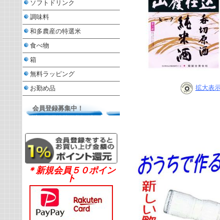
ソフトドリンク
調味料
和多農産の特選米
食べ物
箱
無料ラッピング
拡大表
お勤め品
会員登録募集中！
＊新規会員５０ポイン
ト