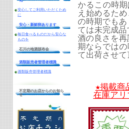
化
かるこの時期
安心してご利用いただくため
え始めるため
に
の時期でもあ
安心・新鮮卵あります
ては未完成品
毎日食べるものだから安心な
酒の良さを再
ものを
期ならではの
石川の地酒頒布会
て出荷させて
酒類販売者管理者標識
酒類販売管理者標識
★掲載商
不定期のお店からのお知ら
在庫アリ
せ