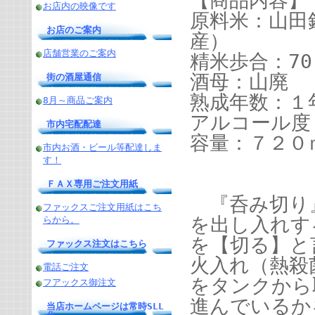
お店内の映像です
原料米：山田
お店のご案内
産）
店舗営業のご案内
精米歩合：70
酒母：山廃
街の酒屋通信
熟成年数：１
8月～商品ご案内
アルコール度
市内宅配配達
容量：７２０
市内お酒・ビール等配達しま
す！
ＦＡＸ専用ご注文用紙
『呑み切り
ファックスご注文用紙はこち
を出し入れす
らから。
を【切る】と
ファックス注文はこちら
火入れ（熱殺
電話ご注文
をタンクから
フアックス御注文
進んでいるか
当店ホームページは常時SLL