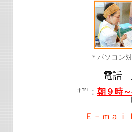
＊パソコン
電話
*℡：
朝９時～
Ｅ－ｍａｉ