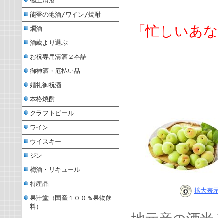
極上清酒
能登の地酒/ワイン/焼酎
「忙しいあ
燗酒
酒蔵より選ぶ
お祝専用清酒２本詰
御神酒・厄払い品
婚礼御祝酒
本格焼酎
クラフトビール
ワイン
ウイスキー
ジン
梅酒・リキュール
特産品
拡大表
果汁堂（国産１００％果物飲
料）