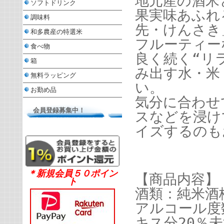
地元産の酒米
ソフトドリンク
果実味あふれ
調味料
先・けんさき
和多農産の特選米
フルーティー
食べ物
良く続く“リ
箱
み出す水・米
無料ラッピング
い。
お勤め品
気分に合わせ
会員登録募集中！
スなどを浸け
イズするのも
＊新規会員５０ポイン
【商品内容】
ト
酒類：純米酒
アルコール度数
キス分20％