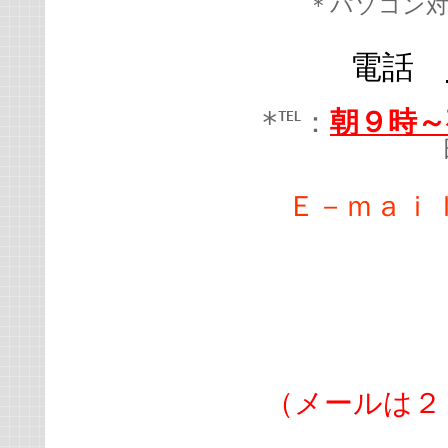
＊パソコン
電話
*℡：
朝９時～
Ｅ－ｍａｉ
（メールは２