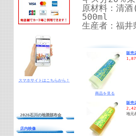
原材料：清酒
500ml
生産者：福井
販売
1,8
スマホサイトはこちらから！
商品を見る
販売
2,4
地元
2026石川の地酒頒布会
店内映像