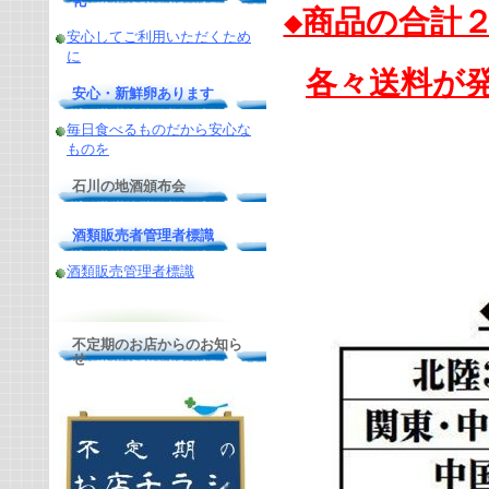
化
◆商品の合計
安心してご利用いただくため
に
各々送料が
安心・新鮮卵あります
毎日食べるものだから安心な
ものを
石川の地酒頒布会
酒類販売者管理者標識
酒類販売管理者標識
不定期のお店からのお知ら
せ