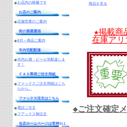
お店内の映像です
商品を見る
お店のご案内
店舗営業のご案内
★掲載商
街の酒屋通信
在庫アリ
8月～商品ご案内
市内宅配配達
市内お酒・ビール等配達しま
す！
ＦＡＸ専用ご注文用紙
ファックスご注文用紙はこち
らから。
ファックス注文はこちら
◆ご注文確定
電話ご注文
フアックス御注文
当店ホームページは常時SLL