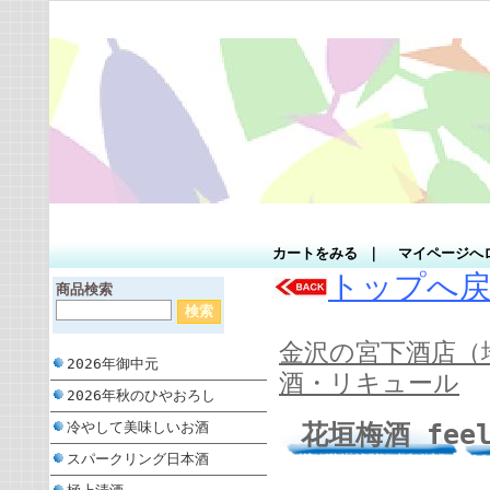
カートをみる
｜
マイページへ
トップへ
商品検索
金沢の宮下酒店（
2026年御中元
酒・リキュール
2026年秋のひやおろし
花垣梅酒 fee
冷やして美味しいお酒
スパークリング日本酒