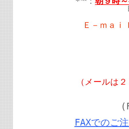
*℡：
朝９時～
Ｅ－ｍａｉ
（メールは２
(
FAXでのご