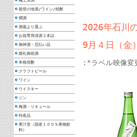
極上清酒
能登の地酒/ワイン/焼酎
燗酒
2026年石
酒蔵より選ぶ
お祝専用清酒２本詰
9月４日（金
御神酒・厄払い品
婚礼御祝酒
:*ラベル映像
本格焼酎
クラフトビール
ワイン
ウイスキー
ジン
梅酒・リキュール
特産品
果汁堂（国産１００％果物飲
料）