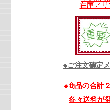
在庫アリ
◆ご注文確定
◆商品の合計
各々送料が