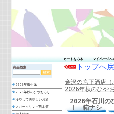
カートをみる
｜
マイページへ
トップへ
商品検索
金沢の宮下酒店（
2026年御中元
2026年秋のひや
2026年秋のひやおろし
2026年石川
冷やして美味しいお酒
ｌ 箱ナシ
スパークリング日本酒