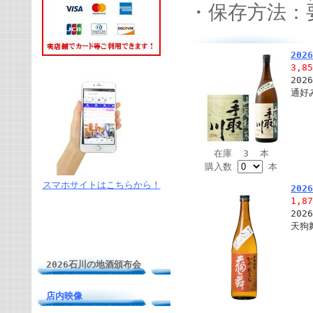
・保存方法：
20
3,8
20
通好
在庫 3 本
購入数
本
スマホサイトはこちらから！
20
1,8
20
天狗
2026石川の地酒頒布会
店内映像