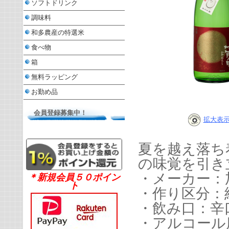
ソフトドリンク
調味料
和多農産の特選米
食べ物
箱
無料ラッピング
お勤め品
会員登録募集中！
拡大表
夏を越え落ち
の味覚を引き
・メーカー：
＊新規会員５０ポイン
ト
・作り区分：
・飲み口：辛
・アルコール