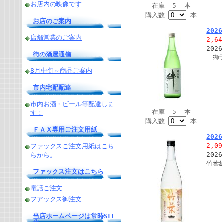
お店内の映像です
在庫 5 本
購入数
本
お店のご案内
20
店舗営業のご案内
2,6
20
街の酒屋通信
獅子
8月中旬～商品ご案内
市内宅配配達
市内お酒・ビール等配達しま
在庫 5 本
す！
購入数
本
ＦＡＸ専用ご注文用紙
20
2,0
ファックスご注文用紙はこち
20
らから。
竹葉
ファックス注文はこちら
電話ご注文
フアックス御注文
当店ホームページは常時SLL