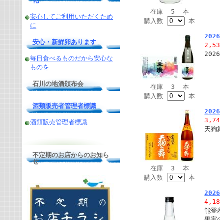
化
在庫 5 本
安心してご利用いただくため
購入数
本
に
20
安心・新鮮卵あります
2,5
20
毎日食べるものだから安心な
ものを
石川の地酒頒布会
在庫 3 本
購入数
本
酒類販売者管理者標識
20
3,7
酒類販売管理者標識
天狗
不定期のお店からのお知ら
せ
在庫 3 本
購入数
本
20
4,1
能登
果実