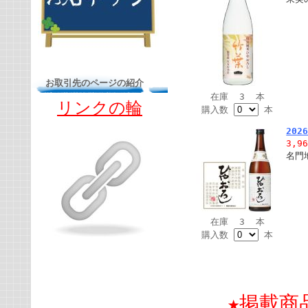
お取引先のページの紹介
在庫 3 本
リンクの輪
購入数
本
20
3,9
名門
在庫 3 本
購入数
本
★掲載商