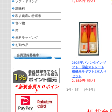
1,485円
(税込)
ソフトドリンク
調味料
和多農産の特選米
食べ物
箱
無料ラッピング
お勤め品
会員登録募集中！
2025年バレンタインギ
フト 国産ストレート
柑橘果汁ギフト2本入り
セット
2,680円
(税込)
＊新規会員５０ポイン
1件～5件 （全5件）
ト