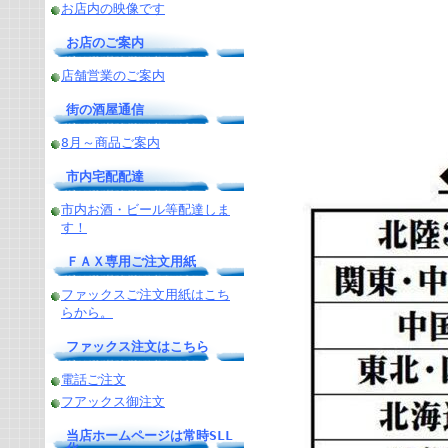
お店内の映像です
お店のご案内
店舗営業のご案内
街の酒屋通信
8月～商品ご案内
市内宅配配達
市内お酒・ビール等配達しま
す！
ＦＡＸ専用ご注文用紙
ファックスご注文用紙はこち
らから。
ファックス注文はこちら
電話ご注文
フアックス御注文
当店ホームページは常時SLL