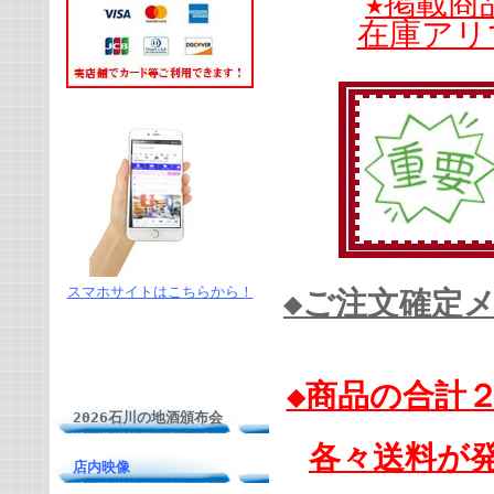
★掲載商
在庫アリ
スマホサイトはこちらから！
◆ご注文確定
◆商品の合計
2026石川の地酒頒布会
各々送料が
店内映像