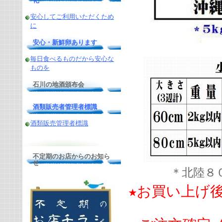
化
安心してご利用いただくため
に
安心・新鮮卵あります
毎日食べるものだから安心な
ものを
石川の地酒頒布会
酒類販売者管理者標識
酒類販売管理者標識
不定期のお店からのお知ら
せ
＊北陸８
★お買い上げ