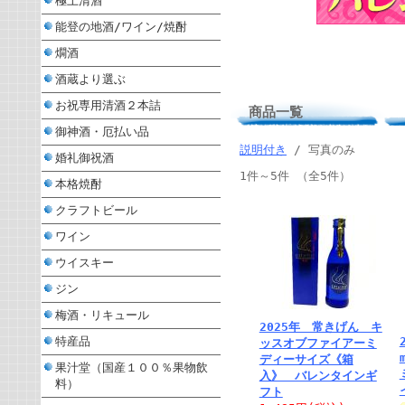
極上清酒
能登の地酒/ワイン/焼酎
燗酒
酒蔵より選ぶ
お祝専用清酒２本詰
商品一覧
御神酒・厄払い品
説明付き
/ 写真のみ
婚礼御祝酒
1件～5件 （全5件）
本格焼酎
クラフトビール
ワイン
ウイスキー
ジン
梅酒・リキュール
2025年 常きげん キ
特産品
ッスオブファイアーミ
ディーサイズ《箱
果汁堂（国産１００％果物飲
入》 バレンタインギ
料）
フト