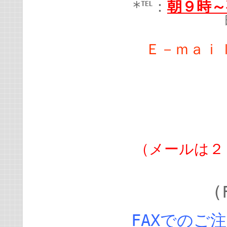
*℡：
朝９時～
Ｅ－ｍａｉ
（メールは２
(
FAXでのご