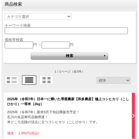
商品検索
キーワード検索
価格帯検索
円 ～
円
1 / 1ページ
（全3件）
2025年（令和7年）日本一に輝いた専業農家【和多農産】極上コシヒカリ（こし
ひかり）一等米［2kg］
2025年（令和7年）新米9月下旬以降販売予定！
石川の名店寿司店御用達！
米どころ北陸の頂点に立つコシヒカリ（こしひかり）です。
価格： 1,886円(税込)