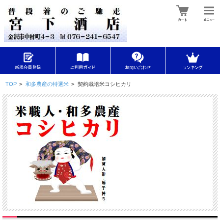
TOP
>
和多農産の特選米
>
契約栽培米コシヒカリ