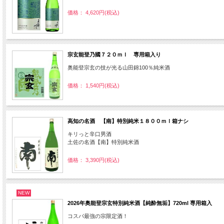
価格： 4,620円(税込)
宗玄能登乃國７２０ｍｌ 専用箱入り
奥能登宗玄の技が光る山田錦100％純米酒
価格： 1,540円(税込)
高知の名酒 【南】特別純米１８００ｍｌ箱ナシ
キリっと辛口男酒
土佐の名酒【南】特別純米酒
価格： 3,390円(税込)
NEW
2026年奥能登宗玄特別純米酒【純酔無垢】720ml 専用箱入
コスパ最強の宗限定酒！