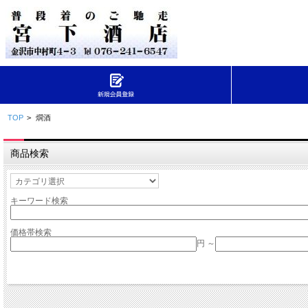
TOP
>
燗酒
商品検索
キーワード検索
価格帯検索
円 ～