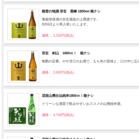
能登の地酒 宗玄 黒峰 1800ml 箱ナシ
奥能登珠洲の宗玄酒造の上撰酒です。
8月6日より再入荷いたします。
価格： 2,310円(税込)
宗玄 剣山 1800ｍｌ 箱ナシ
晩酌の定番。やや甘口のお酒で、もち米の旨味と、口の中に広
価格： 2,002円(税込)
花垣山廃仕込純米1800ｍｌ箱ナシ
クリーンな酒質で飲みやすいおススメの山廃純米酒。
価格： 3,740円(税込)