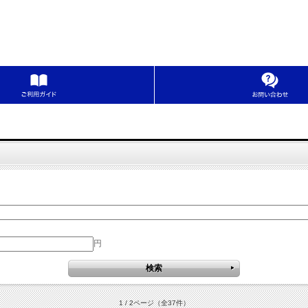
円
1 / 2ページ
（全37件）