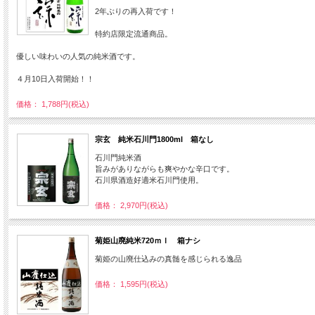
2年ぶりの再入荷です！
特約店限定流通商品。
優しい味わいの人気の純米酒です。
４月10日入荷開始！！
価格： 1,788円(税込)
宗玄 純米石川門1800ml 箱なし
石川門純米酒
旨みがありながらも爽やかな辛口です。
石川県酒造好適米石川門使用。
価格： 2,970円(税込)
菊姫山廃純米720ｍｌ 箱ナシ
菊姫の山廃仕込みの真髄を感じられる逸品
価格： 1,595円(税込)