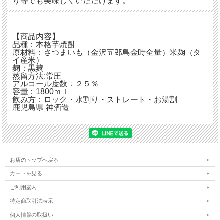
り等でも美味しくいただけます。
【商品内容】
品種：本格芋焼酎
原材料：さつまいも（金沢五郎島金時全量）米麹（タ
イ産米）
麹：黒麹
蒸留方法:常圧
アルコール度数：２５％
容量：1800ｍｌ
飲み方：ロック・水割り・ストレート・お湯割
鹿児島県 神酒造
お店のトップへ戻る
カートを見る
ご利用案内
特定商取引法表示
個人情報の取扱い