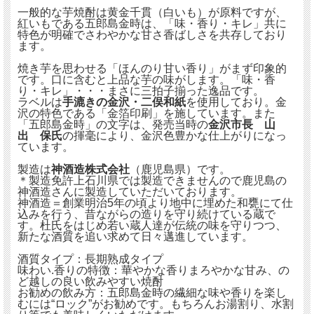
一般的な芋焼酎は黄金千貫（白いも）が原料ですが、
紅いもである五郎島金時は、「味・香り・キレ」共に
特色が明確でさわやかな甘さ香ばしさを共存しており
ます。
焼き芋を思わせる「ほんのり甘い香り」がまず印象的
です。口に含むと上品な芋の味がします。「味・香
り・キレ」・・・まさに三拍子揃った逸品です。
ラベルは
手漉きの金沢・二俣和紙
を使用しており。金
沢の特色である「金箔印刷」を施しています。また
「五郎島金時」の文字は、発売当時の
金沢市長 山
出 保氏
の揮毫により、金沢色豊かな仕上がりになっ
ています。
製造は
神酒造株式会社
（鹿児島県）です。
＊製造免許上石川県では製造できませんので鹿児島の
神酒造さんに製造していただいております。
神酒造＝創業明治5年の頃より地中に埋めた和甕にて仕
込みを行う、昔ながらの造りを守り続けている蔵で
す。杜氏をはじめ若い蔵人達が伝統の味を守りつつ、
新たな酒質を追い求めて日々邁進しています。
酒質タイプ：長期熟成タイプ
味わい.香りの特徴：華やかな香りまろやかな甘み、の
ど越しの良い飲みやすい焼酎
お勧めの飲み方：五郎島金時の繊細な味や香りを楽し
むには“ロック”がお勧めです。もちろんお湯割り、水割