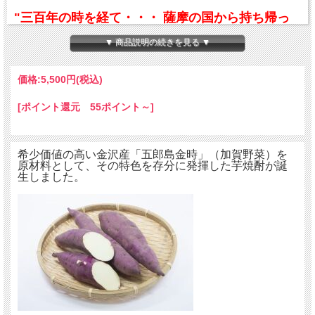
"三百年の時を経て・・・ 薩摩の国から持ち帰っ
た＜種芋＞が、大切に育まれ約三百年。 加賀野菜
▼ 商品説明の続きを見る ▼
『五郎島金時』は、九州・鹿児島へ“里帰り”して
美味しい焼酎になりました。"
価格:
5,500円
(税込)
[ポイント還元 55ポイント～]
希少価値の高い金沢産「五郎島金時」（加賀野菜）を
原材料として、その特色を存分に発揮した芋焼酎が誕
生しました。