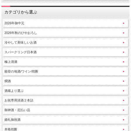
カテゴリから選ぶ
2026年御中元
2026年秋のひやおろし
冷やして美味しいお酒
スパークリング日本酒
極上清酒
能登の地酒/ワイン/焼酎
燗酒
酒蔵より選ぶ
お祝専用清酒２本詰
御神酒・厄払い品
婚礼御祝酒
本格焼酎