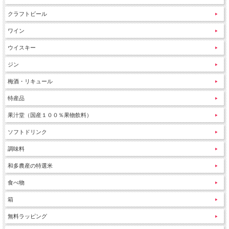
クラフトビール
ワイン
ウイスキー
ジン
梅酒・リキュール
特産品
果汁堂（国産１００％果物飲料）
ソフトドリンク
調味料
和多農産の特選米
食べ物
箱
無料ラッピング