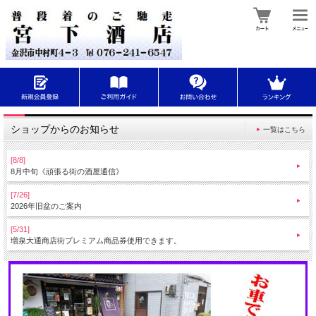
ショップからのお知らせ
一覧はこちら
[8/8]
8月中旬《頑張る街の酒屋通信》
[7/26]
2026年旧盆のご案内
[5/31]
増泉大通商店街プレミアム商品券使用できます。