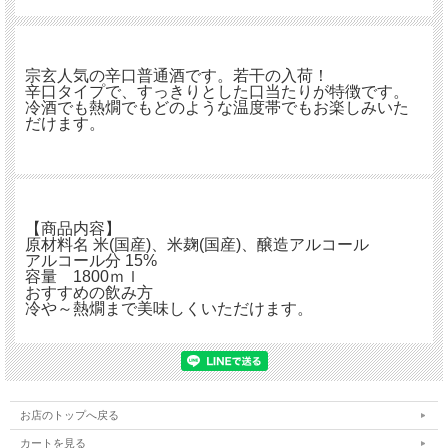
宗玄人気の辛口普通酒です。若干の入荷！
辛口タイプで、すっきりとした口当たりが特徴です。
冷酒でも熱燗でもどのような温度帯でもお楽しみいた
だけます。
【商品内容】
原材料名 米(国産)、米麹(国産)、醸造アルコール
アルコール分 15%
容量 1800ｍｌ
おすすめの飲み方
冷や～熱燗まで美味しくいただけます。
お店のトップへ戻る
カートを見る