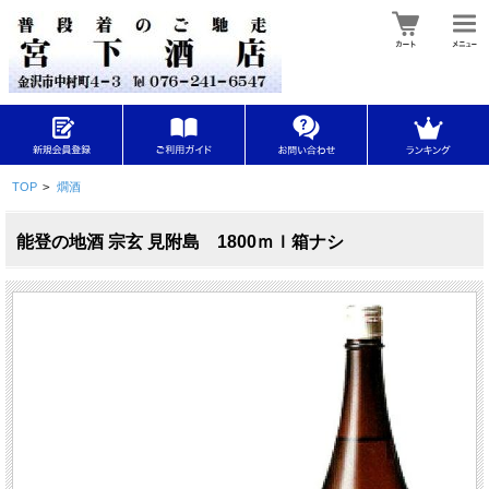
TOP
>
燗酒
能登の地酒 宗玄 見附島 1800ｍｌ箱ナシ