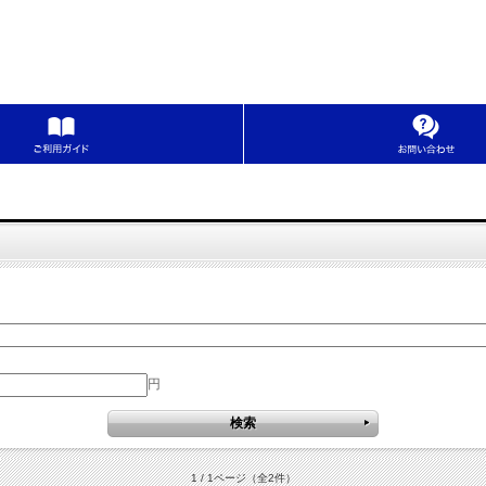
円
1 / 1ページ
（全2件）