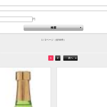
円
1 / 2ページ
（全56件）
1
2
次へ