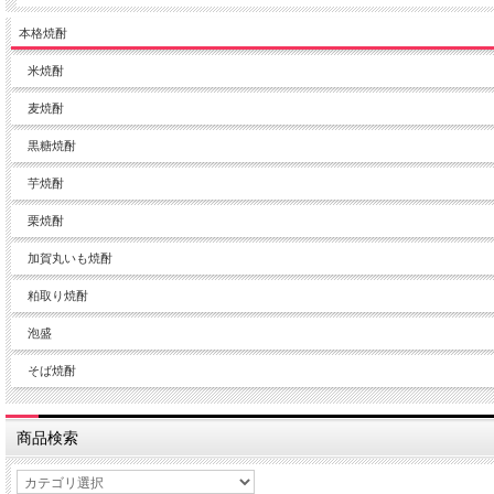
本格焼酎
米焼酎
麦焼酎
黒糖焼酎
芋焼酎
栗焼酎
加賀丸いも焼酎
粕取り焼酎
泡盛
そば焼酎
商品検索